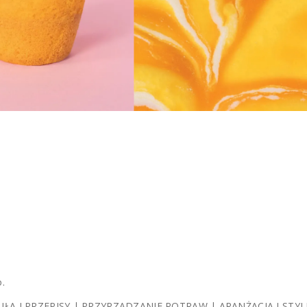
.
ŁA I PRZEPISY | PRZYRZĄDZANIE POTRAW | ARANŻACJA I STYL